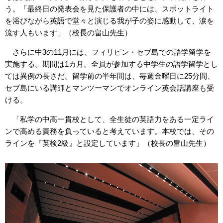
う。「最終日の発表会を見た保護者の中には、スポットライト
を浴びながら英語で堂々と演じる我が子の姿に感動して、涙を
流す人もいます」（校長の畠山先生）
さらに中3の11月には、フィリピン・セブ島での語学留学を
実施する。期間は1カ月。全員が参加する中学生の語学留学とし
ては異例の長さだ。留学前の半年間は、毎週金曜日に25分間、
セブ島にいる講師とマンツーマンでオンライン英会話講座も受
ける。
「私学の中高一貫校として、全生徒の英語力をある一定ライ
ンで高める責務を負っていると考えています。本校では、その
ラインを『英検2級』と設定しています」（校長の畠山先生）