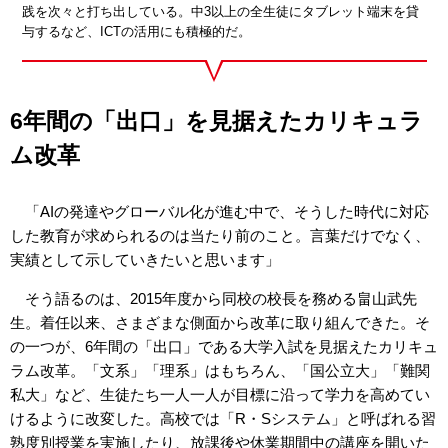
践を次々と打ち出している。中3以上の全生徒にタブレット端末を貸
与するなど、ICTの活用にも積極的だ。
6年間の「出口」を見据えたカリキュラ
ム改革
「AIの発達やグローバル化が進む中で、そうした時代に対応
した教育が求められるのは当たり前のこと。言葉だけでなく、
実績として示していきたいと思います」
そう語るのは、2015年度から同校の校長を務める畠山武先
生。着任以来、さまざまな側面から改革に取り組んできた。そ
の一つが、6年間の「出口」である大学入試を見据えたカリキュ
ラム改革。「文系」「理系」はもちろん、「国公立大」「難関
私大」など、生徒たち一人一人が目標に沿って学力を高めてい
けるように改変した。高校では「R・Sシステム」と呼ばれる習
熟度別授業を実施したり、放課後や休業期間中の講座を開いた