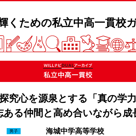
輝くための私立
中高一貫校ガ
探究心を源泉とする「真の学
志ある仲間と高め合いながら成
海城中学高等学校