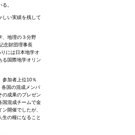
いる。
かしい実績を残して
学、地理の３分野
博記念財団理事長
わりには日本地学オ
ある国際地学オリン
参加者上位10％
、各国の混成メンバ
その成果のプレゼン
各国混成チームで金
イン開催でしたが、
人生の糧になること