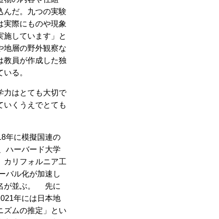
込んだ。九つの実験
は実際にものや現象
実施しています」と
や地層の野外観察な
は教員が作成した独
ている。
学力はとても大切で
ていくうえでとても
8年に模擬国連の
後、ハーバード大学
、カリフォルニア工
ローバル化が加速し
名が並ぶ。 先に
021年には日本地
ニズムの推定」とい