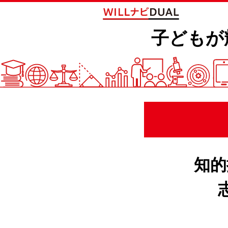
子どもが
知的