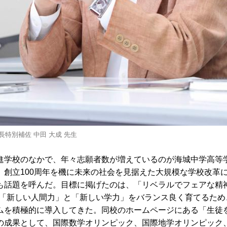
長特別補佐 中田 大成 先生
学校のなかで、年々志願者数が増えているのが海城中学高等
、創立100周年を機に未来の社会を見据えた大規模な学校改革
も話題を呼んだ。目標に掲げたのは、「リベラルでフェアな精神
。「新しい人間力」と「新しい学力」をバランス良く育てるため
ムを積極的に導入してきた。同校のホームページにある「生徒
の成果として、国際数学オリンピック、国際地学オリンピック