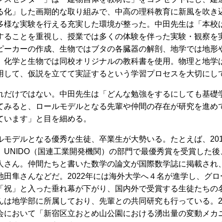
る化」した画期的な取り組みで、中高の理科教育に新風を吹き
多様な実験を行える充実した環境が整った。中田先生は「本校
することを重視し、授業では多くの体験を伴った実験・観察を
ピーカーの作成、生物ではブタの各臓器の解剖、地学では地形
、化学と生物では同校オリジナルの教科書を使用。物理と地学
用して、仮説を立てて実証するという学習プロセスを大切にし
だけではない。中田先生は「どんな勉強をするにしても基礎
てみると、ロールモデルとなる先輩や仲間の存在が研究を進め
ています」と目を細める。
モデルとなる優秀な生徒、卒業生が大勢いる。たとえば、201
、UNIDO（国連工業開発機関）の部門で最優秀賞を受賞した
人さん。仲間たちと書いた数学の論文が国際数学誌に掲載され
池田隼さんなどだ。2022年には海外大学へ４名が進学し、グ
「祝」と入った垂れ幕が下がり、国内外で受賞する生徒たちの
んは地学部に所属しており、先輩との共同研究も行っている。2
会において「新宿区立おとめ山公園における湧出量の変動メカ