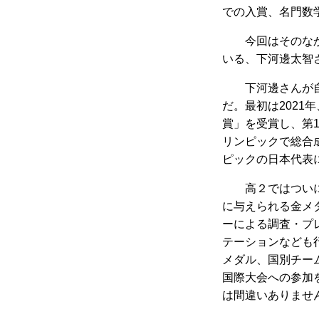
での入賞、名門数
今回はそのなか
いる、下河邊太智
下河邊さんが自
だ。最初は202
賞」を受賞し、第
リンピックで総合
ピックの日本代表
高２ではついに
に与えられる金メ
ーによる調査・プ
テーションなども
メダル、国別チー
国際大会への参加
は間違いありませ