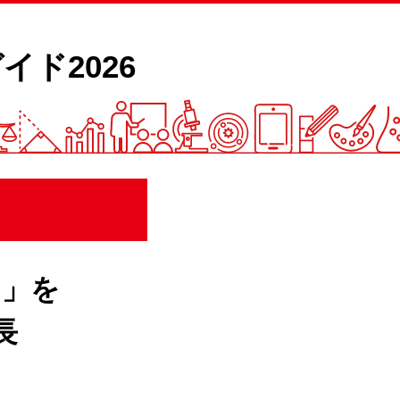
イド2026
力」を
長