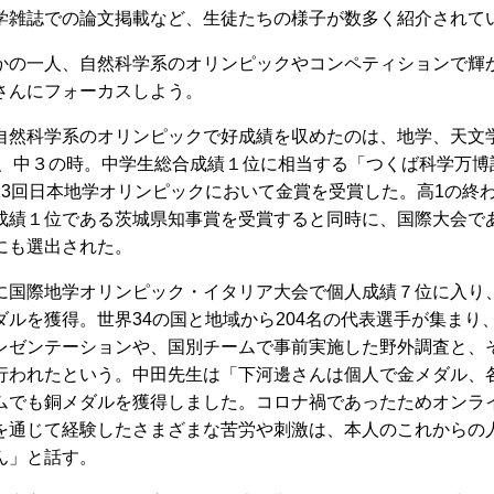
学雑誌での論文掲載など、生徒たちの様子が数多く紹介されて
の一人、自然科学系のオリンピックやコンペティションで輝
さんにフォーカスしよう。
然科学系のオリンピックで好成績を収めたのは、地学、天文
1年、中３の時。中学生総合成績１位に相当する「つくば科学万
13回日本地学オリンピックにおいて金賞を受賞した。高1の終
成績１位である茨城県知事賞を受賞すると同時に、国際大会で
にも選出された。
国際地学オリンピック・イタリア大会で個人成績７位に入り、
ダルを獲得。世界34の国と地域から204名の代表選手が集まり
レゼンテーションや、国別チームで事前実施した野外調査と、
行われたという。中田先生は「下河邊さんは個人で金メダル、
ムでも銅メダルを獲得しました。コロナ禍であったためオンラ
を通じて経験したさまざまな苦労や刺激は、本人のこれからの
ん」と話す。