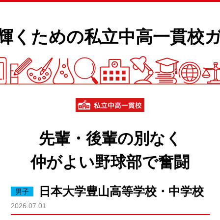
輝くための私立
中高一貫校ガ
先輩・後輩の別なく
仲がよい野球部で奮闘
日本大学豊山高等学校・中学校
2026.07.01