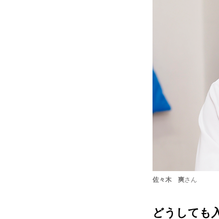
佐々木 爽
さん
どうしても