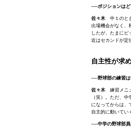
──
ポジションはど
佐々木
中１のとき
出場機会がなく、
したが、たまにピ
近はセカンドが定
自主性が求
──
野球部の練習は
佐々木
練習メニュ
（笑）。ただ、中
になってからは、
自主的に動いてい
──
中学の野球部員