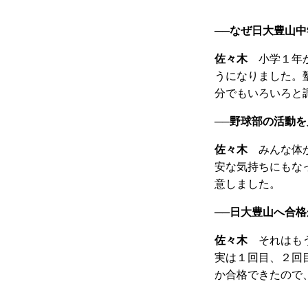
──
なぜ日大豊山中
佐々木
小学１年か
うになりました。
分でもいろいろと
──
野球部の活動を
佐々木
みんな体が
安な気持ちにもな
意しました。
──
日大豊山へ合格
佐々木
それはもう
実は１回目、２回
か合格できたので