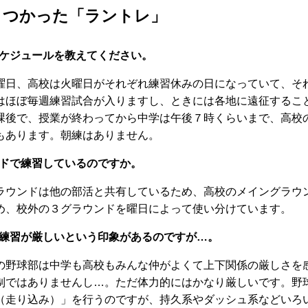
きつかった「ラントレ」
ケジュールを教えてください。
日、高校は火曜日がそれぞれ練習休みの日になっていて、そ
はほぼ毎週練習試合が入りますし、ときには各地に遠征するこ
課後で、授業が終わってから中学は午後７時くらいまで、高校
もあります。朝練はありません。
ドで練習しているのですか。
ウンドは他の部活と共有しているため、高校のメイングラウ
め、校外の３グラウンドを曜日によって使い分けています。
練習が厳しいという印象があるのですが…。
野球部は中学も高校もみんな仲がよくて上下関係の厳しさを
制ではありませんし…。ただ体力的にはかなり厳しいです。野
（走り込み）」を行うのですが、持久系やダッシュ系などいろ