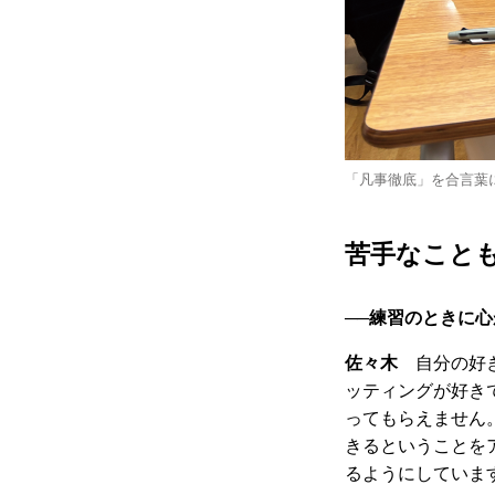
「凡事徹底」を合言葉
苦手なこと
──
練習のときに心
佐々木
自分の好き
ッティングが好き
ってもらえません
きるということを
るようにしていま