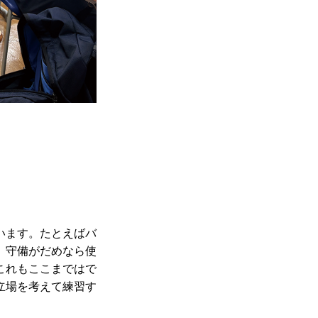
います。たとえばバ
、守備がだめなら使
これもここまではで
立場を考えて練習す