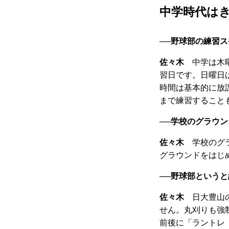
中学時代は
──
野球部の練習ス
佐々木
中学は木曜
習日です。日曜日
時間は基本的に放
まで練習すること
──
学校のグラウン
佐々木
学校のグラ
グラウンドをはじ
──
野球部というと
佐々木
日大豊山の
せん。丸刈りも強
前後に「ラントレ