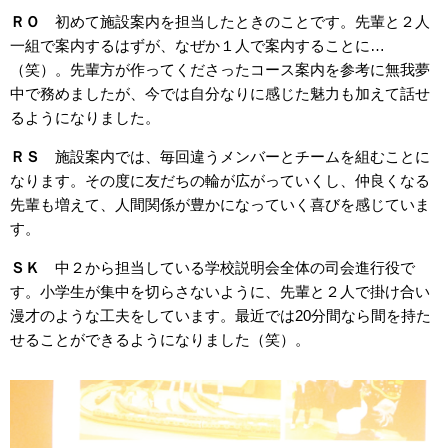
ＲＯ
初めて施設案内を担当したときのことです。先輩と２人
一組で案内するはずが、なぜか１人で案内することに…
（笑）。先輩方が作ってくださったコース案内を参考に無我夢
中で務めましたが、今では自分なりに感じた魅力も加えて話せ
るようになりました。
ＲＳ
施設案内では、毎回違うメンバーとチームを組むことに
なります。その度に友だちの輪が広がっていくし、仲良くなる
先輩も増えて、人間関係が豊かになっていく喜びを感じていま
す。
ＳＫ
中２から担当している学校説明会全体の司会進行役で
す。小学生が集中を切らさないように、先輩と２人で掛け合い
漫才のような工夫をしています。最近では20分間なら間を持た
せることができるようになりました（笑）。