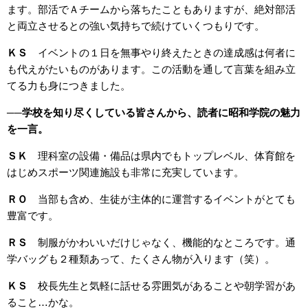
ます。部活でＡチームから落ちたこともありますが、絶対部活
と両立させるとの強い気持ちで続けていくつもりです。
ＫＳ
イベントの１日を無事やり終えたときの達成感は何者に
も代えがたいものがあります。この活動を通して言葉を組み立
てる力も身につきました。
──
学校を知り尽くしている皆さんから、読者に昭和学院の魅力
を一言。
ＳＫ
理科室の設備・備品は県内でもトップレベル、体育館を
はじめスポーツ関連施設も非常に充実しています。
ＲＯ
当部も含め、生徒が主体的に運営するイベントがとても
豊富です。
ＲＳ
制服がかわいいだけじゃなく、機能的なところです。通
学バッグも２種類あって、たくさん物が入ります（笑）。
ＫＳ
校長先生と気軽に話せる雰囲気があることや朝学習があ
ること…かな。