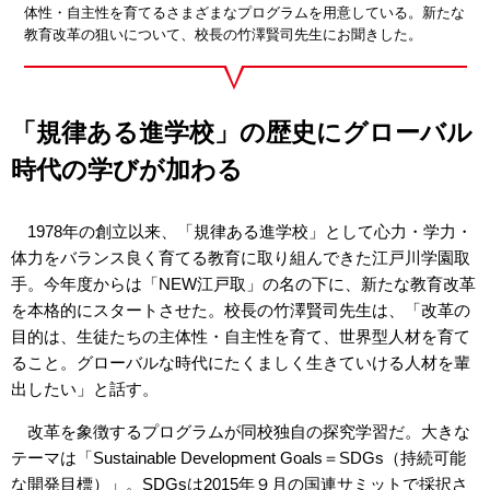
体性・自主性を育てるさまざまなプログラムを用意している。新たな
教育改革の狙いについて、校長の竹澤賢司先生にお聞きした。
「規律ある進学校」の歴史にグローバル
時代の学びが加わる
1978年の創立以来、「規律ある進学校」として心力・学力・
体力をバランス良く育てる教育に取り組んできた江戸川学園取
手。今年度からは「NEW江戸取」の名の下に、新たな教育改革
を本格的にスタートさせた。校長の竹澤賢司先生は、「改革の
目的は、生徒たちの主体性・自主性を育て、世界型人材を育て
ること。グローバルな時代にたくましく生きていける人材を輩
出したい」と話す。
改革を象徴するプログラムが同校独自の探究学習だ。大きな
テーマは「Sustainable Development Goals＝SDGs（持続可能
な開発目標）」。SDGsは2015年９月の国連サミットで採択さ