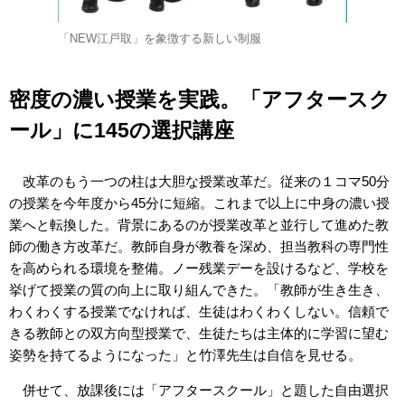
「NEW江戸取」を象徴する新しい制服
密度の濃い授業を実践。「アフタースク
ール」に145の選択講座
改革のもう一つの柱は大胆な授業改革だ。従来の１コマ50分
の授業を今年度から45分に短縮。これまで以上に中身の濃い授
業へと転換した。背景にあるのが授業改革と並行して進めた教
師の働き方改革だ。教師自身が教養を深め、担当教科の専門性
を高められる環境を整備。ノー残業デーを設けるなど、学校を
挙げて授業の質の向上に取り組んできた。「教師が生き生き、
わくわくする授業でなければ、生徒はわくわくしない。信頼で
きる教師との双方向型授業で、生徒たちは主体的に学習に望む
姿勢を持てるようになった」と竹澤先生は自信を見せる。
併せて、放課後には「アフタースクール」と題した自由選択