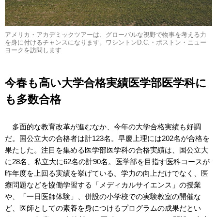
アメリカ・アカデミックツアーは、グローバルな視野で物事を考える力
を身に付けるチャンスになります。ワシントンD.C.・ボストン・ニュー
ヨークを訪問します
今春も高い大学合格実績医学部医学科に
も多数合格
多面的な教育改革が進むなか、今年の大学合格実績も好調
だ。国公立大の合格者は計123名。早慶上理には202名が合格を
果たした。注目を集める医学部医学科の合格実績は、国公立大
に28名、私立大に62名の計90名。医学部を目指す医科コースが
昨年度を上回る実績を挙げている。学力の向上だけでなく、医
療問題などを協働学習する「メディカルサイエンス」の授業
や、「一日医師体験」、併設の小学校での実験教室の開催な
ど、医師としての素養を身につけるプログラムの成果だとい