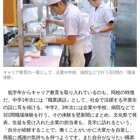
キャリア教育の一環として、企業や学校、病院などで行う3日間の「職場
体験」
低学年からキャリア教育を取り入れているのも、同校の特徴
だ。中学1年次には『職業講話』として、社会で活躍する卒業生
の話に耳を傾ける。中学2、3年次には企業や学校、病院などで
3日間職場体験を行う。その体験を壁新聞にまとめ、文化祭で発
表。生徒を受け入れた企業の担当者も、見学に訪れるという。
「自分が経験することで、働くことがいかに大変かを自覚し、
両親に感謝の気持ちを持つようです。また自分がなりたい職業