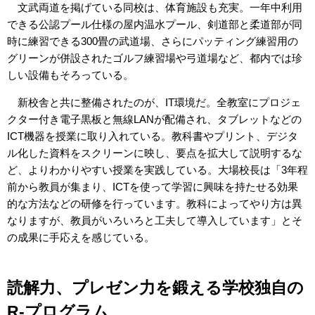
文武両道を掲げている同校は、体育施設も充実。一年中利用
できる公認プール仕様の屋内温水プール、剣道部と柔道部が同
時に練習できる300畳の武道場、さらにパッティング練習用の
グリーンが併設されたゴルフ練習場や弓道場など、都内では珍
しい設備もそろっている。
新校舎と共に整備されたのが、IT環境だ。全教室にプロジェ
クター付き電子黒板と無線LANが配備され、タブレットなどの
ICT機器を授業に取り入れている。教科書やプリント、デジタ
ル化した資料をスクリーンに映し、要点を拡大して説明するな
ど、よりわかりやすい授業を実践している。大場校長は「3年程
前から教員が集まり、ICTを使って学習に興味を持たせる効果
的な方法などの研修を行っています。教科によってやり方は異
なりますが、教員がいろいろと工夫して導入しています」とそ
の成果に手応えを感じている。
読解力、プレゼン力を鍛える学校独自の
R-プログラム