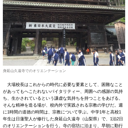
身延山久遠寺でのオリエンテーション
大場校長はこれからの時代に必要な要素として、困難なこと
があってもへこたれないバイタリティー、周囲への感謝の気持
ち、生かされているという謙虚な気持ちを持つことをあげる。
そんな精神を造る場が、校内外で実践される宗教の学びだ。週
に1時間の道徳の時間は、宗教について学ぶ。中学1年と高校1
年生は日蓮聖人が修行した身延山久遠寺（山梨県）で、1泊2日
のオリエンテーションを行う。寺の宿坊に泊まり、早朝に勤行