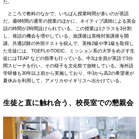
た。
ところで教科のなかで、いちばん授業時間が多いのが英語
だ。週6時間の通常の授業のほかに、ネイティブ講師による英会
話の時間が2時間設けられている。この授業は1クラスを3分割
し、発話の機会を増やしている。放課後は英検対策講座を開
講。共通試験の外部テストを睨んで、英検2級や準1級を取得し
た生徒には、TOEFLやTOEIC、ミッション系の大学をめざす生
徒にはTEAP などの指導も行っている。中3は全員が英語で3分
間スピーチを行い、その様子を文化祭で放映している。海外語
学研修も30年以上前から実施しており、中3から高2の希望者が
夏休みを利用して、アメリカやイギリスへ出かけている。
生徒と直に触れ合う、校長室での懇親会