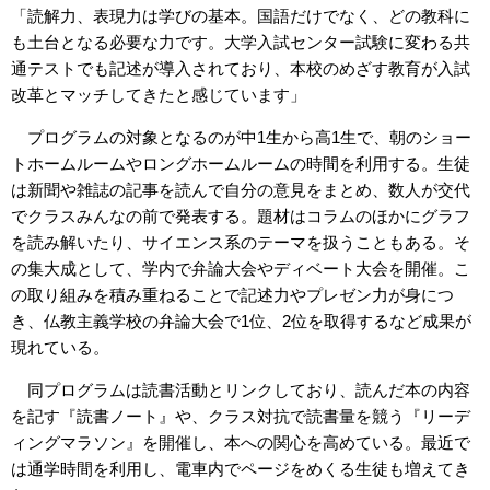
「読解力、表現力は学びの基本。国語だけでなく、どの教科に
も土台となる必要な力です。大学入試センター試験に変わる共
通テストでも記述が導入されており、本校のめざす教育が入試
改革とマッチしてきたと感じています」
プログラムの対象となるのが中1生から高1生で、朝のショー
トホームルームやロングホームルームの時間を利用する。生徒
は新聞や雑誌の記事を読んで自分の意見をまとめ、数人が交代
でクラスみんなの前で発表する。題材はコラムのほかにグラフ
を読み解いたり、サイエンス系のテーマを扱うこともある。そ
の集大成として、学内で弁論大会やディベート大会を開催。こ
の取り組みを積み重ねることで記述力やプレゼン力が身につ
き、仏教主義学校の弁論大会で1位、2位を取得するなど成果が
現れている。
同プログラムは読書活動とリンクしており、読んだ本の内容
を記す『読書ノート』や、クラス対抗で読書量を競う『リーデ
ィングマラソン』を開催し、本への関心を高めている。最近で
は通学時間を利用し、電車内でページをめくる生徒も増えてき