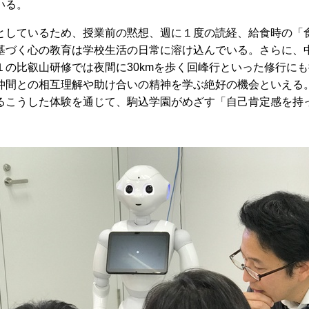
いる。
としているため、授業前の黙想、週に１度の読経、給食時の「
基づく心の教育は学校生活の日常に溶け込んでいる。さらに、
１の比叡山研修では夜間に30kmを歩く回峰行といった修行に
仲間との相互理解や助け合いの精神を学ぶ絶好の機会といえる。
るこうした体験を通じて、駒込学園がめざす「自己肯定感を持