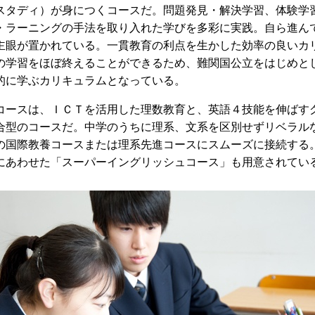
スタディ）が身につくコースだ。問題発見・解決学習、体験学
・ラーニングの手法を取り入れた学びを多彩に実践。自ら進ん
主眼が置かれている。一貫教育の利点を生かした効率の良いカ
の学習をほぼ終えることができるため、難関国公立をはじめと
的に学ぶカリキュラムとなっている。
コースは、ＩＣＴを活用した理数教育と、英語４技能を伸ばす
合型のコースだ。中学のうちに理系、文系を区別せずリベラル
の国際教養コースまたは理系先進コースにスムーズに接続する
にあわせた「スーパーイングリッシュコース」も用意されてい