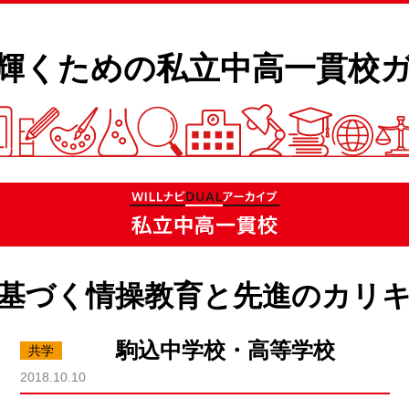
輝くための私立
中高一貫校ガ
基づく情操教育と先進のカリ
駒込中学校・高等学校
2018.10.10