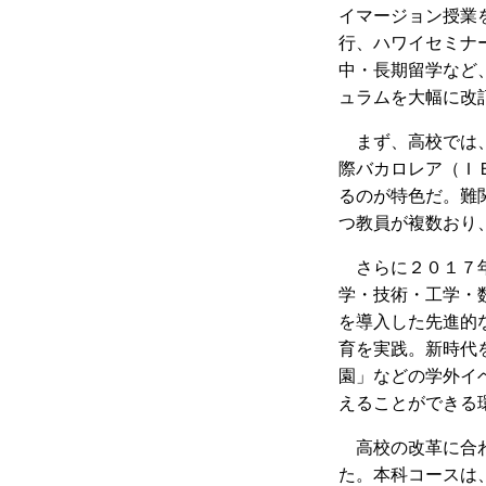
イマージョン授業
行、ハワイセミナ
中・長期留学など
ュラムを大幅に改
まず、高校では
際バカロレア（Ｉ
るのが特色だ。難
つ教員が複数おり
さらに２０１７
学・技術・工学・数学を統
を導入した先進的
育を実践。新時代
園」などの学外イ
えることができる
高校の改革に合
た。本科コースは