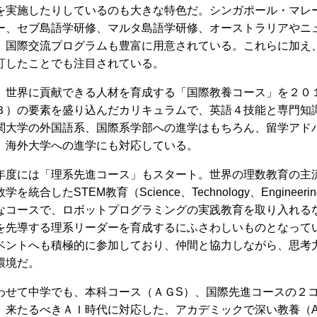
を実施したりしているのも大きな特色だ。シンガポール・マレ
ー、セブ島語学研修、マルタ島語学研修、オーストラリアやニ
、国際交流プログラムも豊富に用意されている。これらに加え
訂したことでも注目されている。
、世界に貢献できる人材を育成する「国際教養コース」を２０
Ｂ）の要素を盛り込んだカリキュラムで、英語４技能と専門知
関大学の外国語系、国際系学部への進学はもちろん、留学アド
、海外大学への進学にも対応している。
年度には「理系先進コース」もスタート。世界の理数教育の主
合したSTEM教育（Science、Technology、Engineering、
なコースで、ロボットプログラミングの実践教育を取り入れる
を先導する理系リーダーを育成するにふさわしいものとなって
ベントへも積極的に参加しており、仲間と協力しながら、思考
環境だ。
わせて中学でも、本科コース（ＡＧS）、国際先進コースの２
、来たるべきＡＩ時代に対応した、アカデミックで深い教養（A