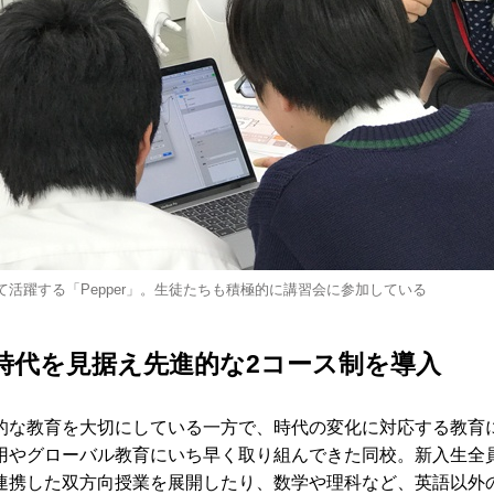
て活躍する「Pepper」。生徒たちも積極的に講習会に参加している
oT時代を見据え先進的な2コース制を導入
的な教育を大切にしている一方で、時代の変化に対応する教育
用やグローバル教育にいち早く取り組んできた同校。新入生全
連携した双方向授業を展開したり、数学や理科など、英語以外