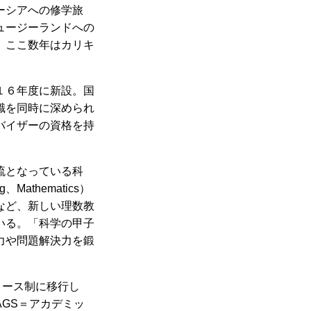
ーシアへの修学旅
ュージーランドへの
、ここ数年はカリキ
１６年度に新設。国
識を同時に深められ
バイザーの資格を持
流となっている科
Mathematics）
など、新しい理数教
いる。「科学の甲子
力や問題解決力を鍛
コース制に移行し
GS＝アカデミッ