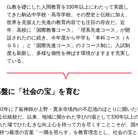
仏教を礎にした人間教育を330年以上にわたって実践し
てきた駒込中学校・高等学校。その歴史と伝統に加え、
世界を見据えた先進の教育内容でも注目の存在だ。近
年、高校に「国際教養コース」「理系先進コース」が開
設されたのに続き、今年度から中学も「本科コース（Ａ
ＧＳ）」と「国際先進コース」の２コース制に。入試制
度も刷新し、多様な個性を伸ばす環境がますます充実し
ている。
基盤に「社会の宝」を育む
682年に了翁禅師が上野・寛永寺境内の不忍池のほとりに開い
る伝統校だ。以来、地域に開かれた学びの場として330年以上
れた場でひたむきな向上心を持って力を尽くすことこそが、国
を持つ最澄の言葉「一隅を照らす」を教育理念とし、社会の宝と