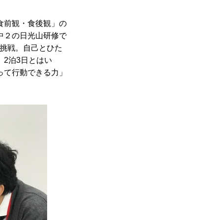
食前観・食後観」の
中２の日光山研修で
も挑戦。自己とひた
2泊3日とはい
って行動できる力」