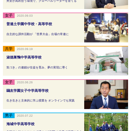
男女が高め合う環境で、グローバルリーダーを育てる
2020.09.03
普連土学園中学校・高等学校
自主的な課外活動が 「世界大会」出場の常連に
2020.09.19
淑徳巣鴨中学高等学校
気づき」の連鎖が生徒を育み、夢の実現に導く
2020.06.26
鷗友学園女子中学高等学校
生き生きと主体的に学ぶ授業を オンラインでも実践
2020.07.22
海城中学高等学校