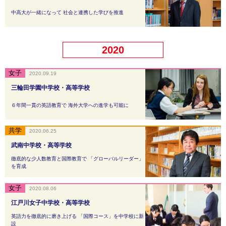
中高大が一緒になって 社会と連携した学びを推進
2020
2020.09.19
三輪田学園中学校・高等学校
６年間一貫の英語教育で 海外大学への進学も可能に
2020.06.25
武南中学校・高等学校
徹底的な少人数教育と国際教育で 「グローバルリーダー」
を育成
2020.08.06
江戸川女子中学校・高等学校
英語力を徹底的に磨き上げる 「国際コース」を中学校に新
設