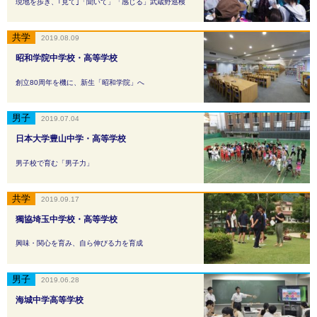
現地を歩き、｢見て｣「聞いて」「感じる」武蔵野巡検
2019.08.09
昭和学院中学校・高等学校
創立80周年を機に、新生「昭和学院」へ
2019.07.04
日本大学豊山中学・高等学校
男子校で育む「男子力」
2019.09.17
獨協埼玉中学校・高等学校
興味・関心を育み、自ら伸びる力を育成
2019.06.28
海城中学高等学校