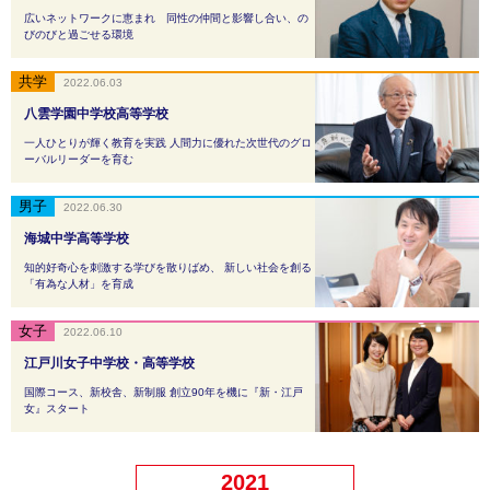
広いネットワークに恵まれ 同性の仲間と影響し合い、の
びのびと過ごせる環境
2022.06.03
八雲学園中学校高等学校
一人ひとりが輝く教育を実践 人間力に優れた次世代のグロ
ーバルリーダーを育む
2022.06.30
海城中学高等学校
知的好奇心を刺激する学びを散りばめ、 新しい社会を創る
「有為な人材」を育成
2022.06.10
江戸川女子中学校・高等学校
国際コース、新校舎、新制服 創立90年を機に『新・江戸
女』スタート
2021