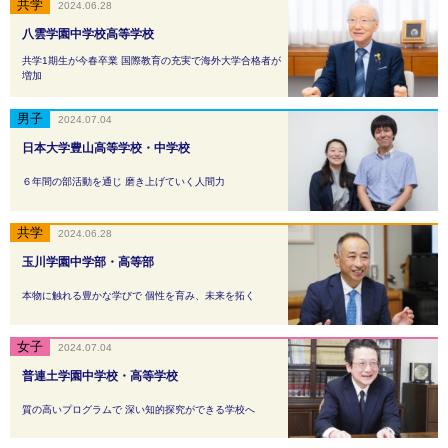
2024.06.28
八雲学園中学校高等学校
共学1期生が今春卒業 国際教育の充実で海外大学合格者が
増加
2024.07.04
日本大学豊山高等学校・中学校
６年間の部活動を通じ 磨き上げていく人間力
2024.06.28
玉川学園中学部・高等部
本物に触れる豊かな学びで 個性を育み、未来を拓く
2024.07.04
普連土学園中学校・高等学校
質の高いプログラムで 深い知的探究ができる学校へ