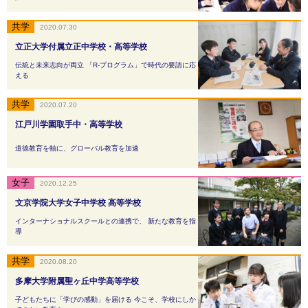
2020.07.30
立正大学付属立正中学校・高等学校
伝統と未来志向が両立 「R-プログラム」で時代の要請に応
える
2020.07.20
江戸川学園取手中・高等学校
道徳教育を軸に、グローバル教育を加速
2020.12.25
文京学院大学女子中学校 高等学校
インターナショナルスクールとの連携で、 新たな教育を指
導
2020.08.20
多摩大学附属聖ヶ丘中学高等学校
子どもたちに「学びの感動」を届ける 今こそ、学校にしか