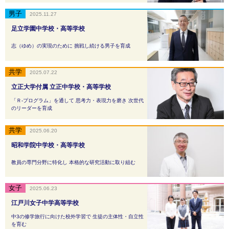
2025.11.27
足立学園中学校・高等学校
志（ゆめ）の実現のために 挑戦し続ける男子を育成
2025.07.22
立正大学付属 立正中学校・高等学校
「Ｒ-プログラム」を通して 思考力・表現力を磨き 次世代
のリーダーを育成
2025.06.20
昭和学院中学校・高等学校
教員の専門分野に特化し 本格的な研究活動に取り組む
2025.06.23
江戸川女子中学高等学校
中3の修学旅行に向けた校外学習で 生徒の主体性・自立性
を育む