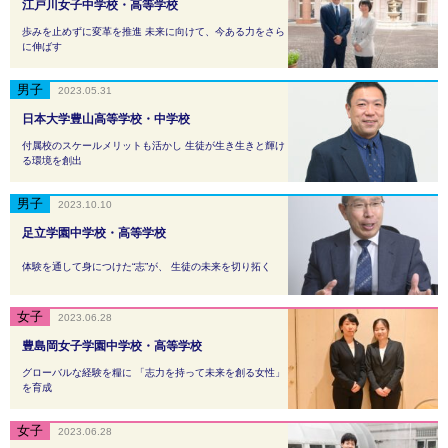
江戸川女子中学校・高等学校
歩みを止めずに変革を推進 未来に向けて、今ある力をさら
に伸ばす
2023.05.31
日本大学豊山高等学校・中学校
付属校のスケールメリットも活かし 生徒が生き生きと輝け
る環境を創出
2023.10.10
足立学園中学校・高等学校
体験を通して身につけた“志”が、 生徒の未来を切り拓く
2023.06.28
豊島岡女子学園中学校・高等学校
グローバルな経験を糧に 「志力を持って未来を創る女性」
を育成
2023.06.28