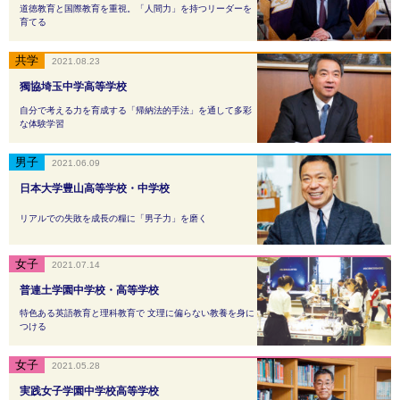
道徳教育と国際教育を重視。「人間力」を持つリーダーを
育てる
2021.08.23
獨協埼玉中学高等学校
自分で考える力を育成する「帰納法的手法」を通して多彩
な体験学習
2021.06.09
日本大学豊山高等学校・中学校
リアルでの失敗を成長の糧に「男子力」を磨く
2021.07.14
普連土学園中学校・高等学校
特色ある英語教育と理科教育で 文理に偏らない教養を身に
つける
2021.05.28
実践女子学園中学校高等学校