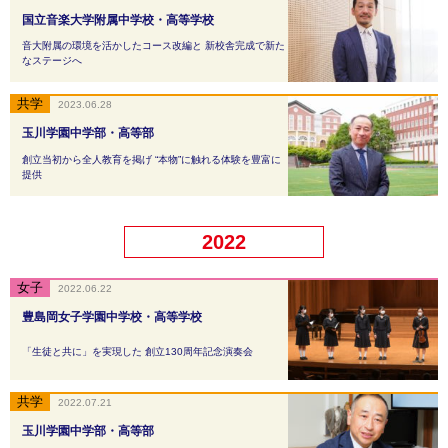
国立音楽大学附属中学校・高等学校
音大附属の環境を活かしたコース改編と 新校舎完成で新た
なステージへ
2023.06.28
玉川学園中学部・高等部
創立当初から全人教育を掲げ “本物”に触れる体験を豊富に
提供
2022
2022.06.22
豊島岡女子学園中学校・高等学校
「生徒と共に」を実現した 創立130周年記念演奏会
2022.07.21
玉川学園中学部・高等部