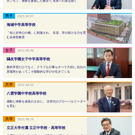
ホンモノ、体験を重視した教育で 未来への扉を開く
2021.06.07
海城中学高等学校
「知と好奇心の種」に刺激され、 生涯、学び続ける力を育
む未来型教育
2021.06.09
鷗友学園女子中学高等学校
教科学習だけでなく、クラブも行事もすべて大切に 自分の
居場所があってこそ能動的な学びが生きてくる
2021.06.02
八雲学園中学校高等学校
感動と体験を成長の土台に、 次世代のグローバルリーダー
を育む
2021.08.16
立正大学付属 立正中学校・高等学校