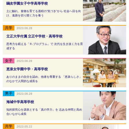
鷗友学園女子中学高等学校
土に触れ、食物を育てる過程の“気づき”から 社会へ目を向
け、進路を切り開く力を養う
2023.06.28
立正大学付属 立正中学校・高等学校
思考力を鍛える「Ｒ-プログラム」で 次代を生き抜く力を育
成する
2023.06.28
恵泉女学園中学・高等学校
ありのままの自分を認め、他者を尊重する 「恵泉らしさ」
のなかで人間的な成長を
2023.06.28
海城中学高等学校
知的探究心を源泉とする「真の学力」を 志ある仲間と高め
合いながら成長
2023.05.22