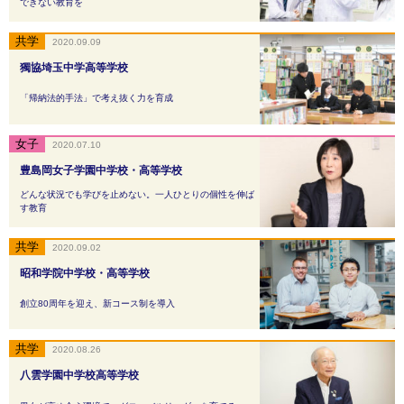
できない教育を
2020.09.09
獨協埼玉中学高等学校
「帰納法的手法」で考え抜く力を育成
2020.07.10
豊島岡女子学園中学校・高等学校
どんな状況でも学びを止めない。一人ひとりの個性を伸ば
す教育
2020.09.02
昭和学院中学校・高等学校
創立80周年を迎え、新コース制を導入
2020.08.26
八雲学園中学校高等学校