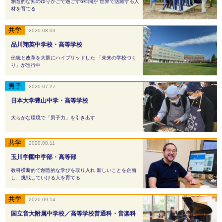
創造的な知のゆりかごで過ごす6年間が 世界で活躍する人
材を育てる
2020.08.03
品川翔英中学校・高等学校
伝統と改革を大胆にハイブリッドした 「未来の学校づく
り」が進行中
2020.07.27
日本大学豊山中学・高等学校
大らかな環境で「男子力」を引き出す
2020.08.11
玉川学園中学部・高等部
教科横断的で創造的な学びを取り入れ 新しいことを企画
し、挑戦していける人を育てる
2020.09.14
国立音大附属中学校／高等学校普通科・音楽科