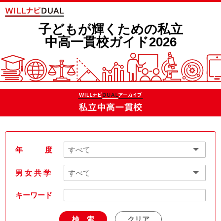
子どもが輝くための私立
中高一貫校ガイド2026
年 度
男 女 共 学
キーワード
検 索
クリア