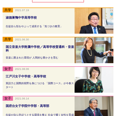
2021.07.19
淑徳巣鴨中学高等学校
生徒自ら殻をやぶって成長する「気づきの教育」
2021.06.30
国立音楽大学附属中学校／高等学校普通科・音楽
科
音楽に囲まれた環境が 人間的な豊かさを育む
2021.08.06
江戸川女子中学校・高等学校
英語力と国際的視野を身につける 「国際コース」が今春ス
タート
2021.06.14
国府台女子学院中学部・高等部
生徒が自ら学ぼうとする環境を整え 社会で耀く女性を育成