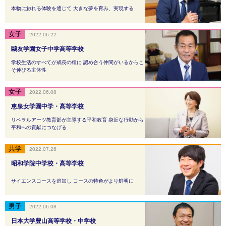
本物に触れる体験を通じて 大きな夢を育み、実現する
2022.06.22
鷗友学園女子中学高等学校
学校生活のすべてが成長の糧に 認め合う仲間がいるからこ
そ伸びる主体性
2022.06.08
恵泉女学園中学・高等学校
リベラルアーツ教育部が主導する平和教育 身近な行動から
平和への貢献につなげる
2022.07.26
昭和学院中学校・高等学校
サイエンスコースを追加し コースの特色がより鮮明に
2022.06.08
日本大学豊山高等学校・中学校