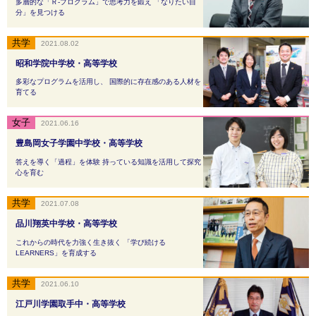
多層的な「Ｒ-プログラム」で思考力を鍛え 「なりたい自
分」を見つける
2021.08.02
昭和学院中学校・高等学校
多彩なプログラムを活用し、 国際的に存在感のある人材を
育てる
2021.06.16
豊島岡女子学園中学校・高等学校
答えを導く「過程」を体験 持っている知識を活用して探究
心を育む
2021.07.08
品川翔英中学校・高等学校
これからの時代を力強く生き抜く 「学び続ける
LEARNERS」を育成する
2021.06.10
江戸川学園取手中・高等学校