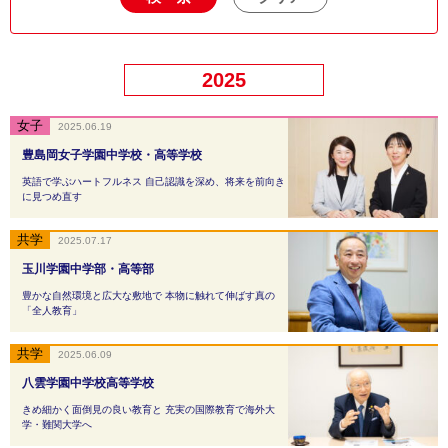
2025
2025.06.19
豊島岡女子学園中学校・高等学校
英語で学ぶハートフルネス 自己認識を深め、将来を前向き
に見つめ直す
2025.07.17
玉川学園中学部・高等部
豊かな自然環境と広大な敷地で 本物に触れて伸ばす真の
「全人教育」
2025.06.09
八雲学園中学校高等学校
きめ細かく面倒見の良い教育と 充実の国際教育で海外大
学・難関大学へ