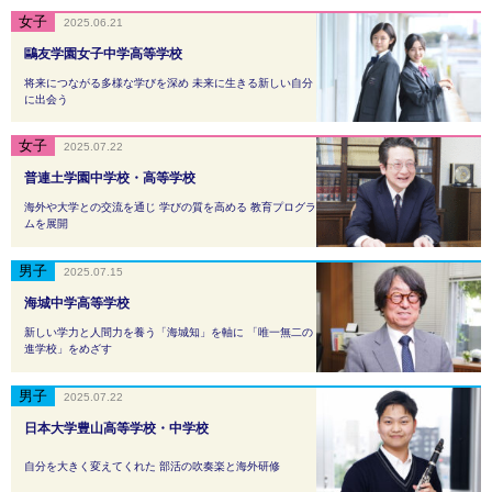
2025.06.21
鷗友学園女子中学高等学校
将来につながる多様な学びを深め 未来に生きる新しい自分
に出会う
2025.07.22
普連土学園中学校・高等学校
海外や大学との交流を通じ 学びの質を高める 教育プログラ
ムを展開
2025.07.15
海城中学高等学校
新しい学力と人間力を養う「海城知」を軸に 「唯一無二の
進学校」をめざす
2025.07.22
日本大学豊山高等学校・中学校
自分を大きく変えてくれた 部活の吹奏楽と海外研修