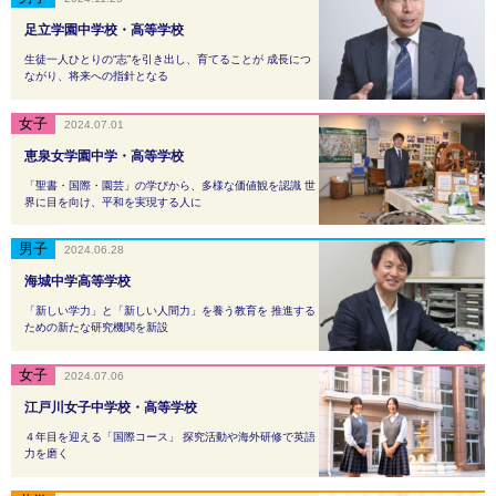
足立学園中学校・高等学校
生徒一人ひとりの“志”を引き出し、育てることが 成長につ
ながり、将来への指針となる
2024.07.01
恵泉女学園中学・高等学校
「聖書・国際・園芸」の学びから、多様な価値観を認識 世
界に目を向け、平和を実現する人に
2024.06.28
海城中学高等学校
「新しい学力」と「新しい人間力」を養う教育を 推進する
ための新たな研究機関を新設
2024.07.06
江戸川女子中学校・高等学校
４年目を迎える「国際コース」 探究活動や海外研修で英語
力を磨く