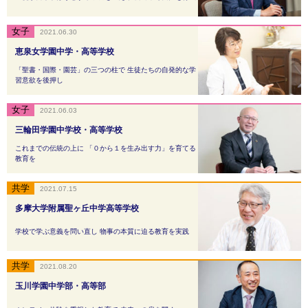
2021.06.30
恵泉女学園中学・高等学校
「聖書・国際・園芸」の三つの柱で 生徒たちの自発的な学
習意欲を後押し
2021.06.03
三輪田学園中学校・高等学校
これまでの伝統の上に 「０から１を生み出す力」を育てる
教育を
2021.07.15
多摩大学附属聖ヶ丘中学高等学校
学校で学ぶ意義を問い直し 物事の本質に迫る教育を実践
2021.08.20
玉川学園中学部・高等部