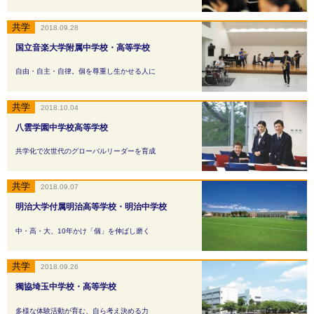
2018.09.28
国立音楽大学附属中学校・高等学校
自由・自主・自律。個を尊重し生かせる人に
2018.10.04
八雲学園中学校高等学校
共学化で次世代のグローバルリーダーを育成
2018.09.07
明治大学付属明治高等学校・明治中学校
中・高・大、10年かけ「個」を伸ばし磨く
2018.09.26
獨協埼玉中学校・高等学校
多様な体験活動が育む、自ら考え決める力