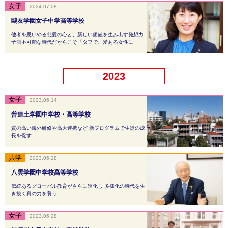
2024.07.08
鷗友学園女子中学高等学校
他者を思いやる慈愛の心と、新しい価値を生み出す発想力
予測不可能な時代だからこそ「タフで、愛ある女性に」
2023
2023.06.14
普連土学園中学校・高等学校
質の高い海外研修や高大連携など 新プログラムで生徒の成
長を促す
2023.06.28
八雲学園中学校高等学校
伝統あるグローバル教育がさらに進化し 多様化の時代を生
き抜く真の力を養う
2023.06.28