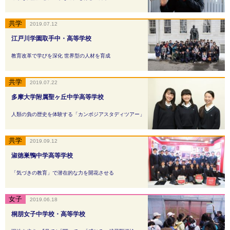
2019.07.12
江戸川学園取手中・高等学校
教育改革で学びを深化 世界型の人材を育成
2019.07.22
多摩大学附属聖ヶ丘中学高等学校
人類の負の歴史を体験する「カンボジアスタディツアー」
2019.09.12
淑徳巣鴨中学高等学校
「気づきの教育」で潜在的な力を開花させる
2019.06.18
桐朋女子中学校・高等学校