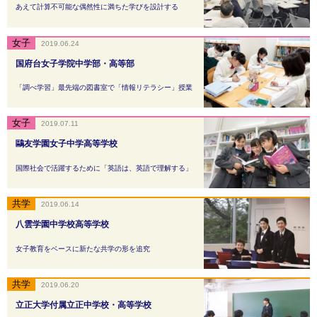
あえて計算不可能な偶然性に満ちた学びを設計する
2019.06.24
国府台女子学院中学部・高等部
「調べ学習」最先端の図書室で「情報リテラシー」授業
2019.07.11
鷗友学園女子中学高等学校
国際社会で活躍するために「英語は、英語で理解する」
2019.06.14
八雲学園中学校高等学校
女子教育をベースに新たな共学の形を追究
2019.06.20
立正大学付属立正中学校・高等学校